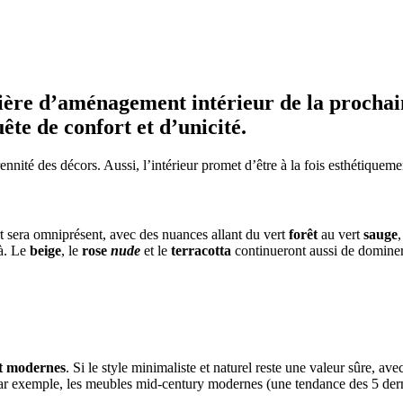
ière d’aménagement intérieur de la prochain
ête de confort et d’unicité.
ennité des décors. Aussi, l’intérieur promet d’être à la fois esthétiqueme
rt sera omniprésent, avec des nuances allant du vert
forêt
au vert
sauge
,
jà. Le
beige
, le
rose
nude
et le
terracotta
continueront aussi de dominer
et modernes
. Si le style minimaliste et naturel reste une valeur sûre, av
 Par exemple, les meubles mid-century modernes (une tendance des 5 derni