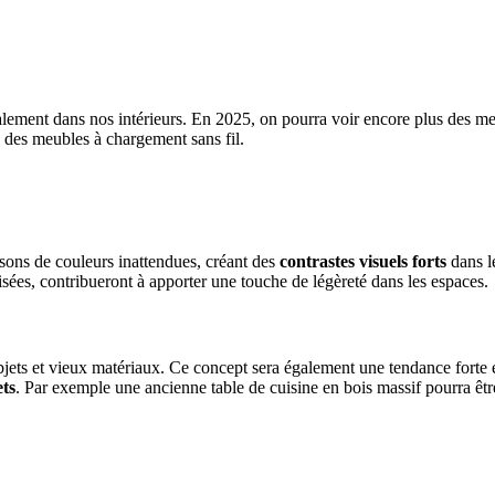
galement dans nos intérieurs. En 2025, on pourra voir encore plus des 
 des meubles à chargement sans fil.
isons de couleurs inattendues, créant des
contrastes visuels forts
dans le
ylisées, contribueront à apporter une touche de légèreté dans les espaces.
es objets et vieux matériaux. Ce concept sera également une tendance for
ets
. Par exemple une ancienne table de cuisine en bois massif pourra être